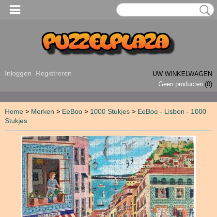
Inloggen
Registreren
UW WINKELWAGEN
Geen producten
(0)
Home
>
Merken
>
EeBoo
>
1000 Stukjes
>
EeBoo - Lisbon - 1000
Stukjes