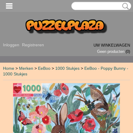
Inloggen
Registreren
UW WINKELWAGEN
Geen producten
(0)
Home
>
Merken
>
EeBoo
>
1000 Stukjes
>
EeBoo - Poppy Bunny -
1000 Stukjes