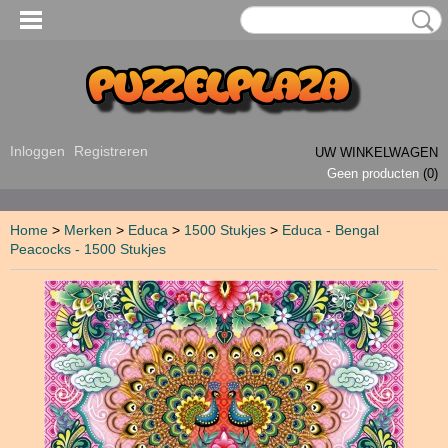
Inloggen
Registreren
UW WINKELWAGEN
Geen producten
(0)
Home
>
Merken
>
Educa
>
1500 Stukjes
>
Educa - Bengal
Peacocks - 1500 Stukjes