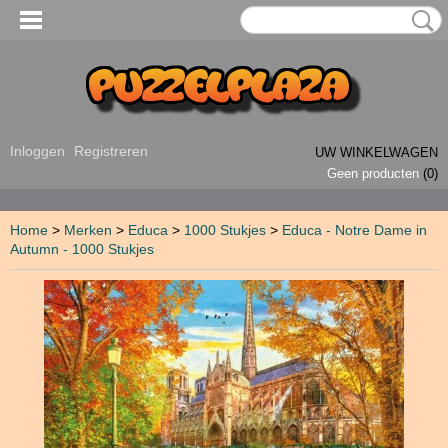
Inloggen
Registreren
UW WINKELWAGEN
Geen producten
(0)
Home
>
Merken
>
Educa
>
1000 Stukjes
>
Educa - Notre Dame in
Autumn - 1000 Stukjes