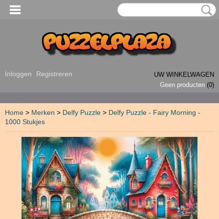
Inloggen
Registreren
UW WINKELWAGEN
Geen producten
(0)
Home
>
Merken
>
Delfy Puzzle
>
Delfy Puzzle - Fairy Morning -
1000 Stukjes