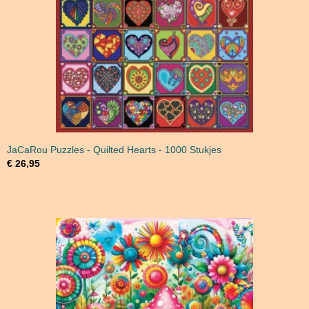
JaCaRou Puzzles - Quilted Hearts - 1000 Stukjes
€ 26,95