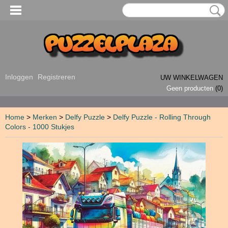
Inloggen
Registreren
UW WINKELWAGEN
Geen producten
(0)
Home
>
Merken
>
Delfy Puzzle
>
Delfy Puzzle - Rolling Through
Colors - 1000 Stukjes