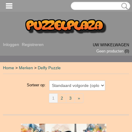
Inloggen
Registreren
UW WINKELWAGEN
Geen producten
(0)
Home
>
Merken
>
Delfy Puzzle
Sorteer op:
1
2
3
»