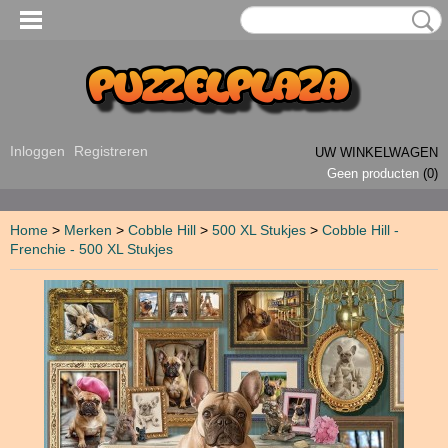
Inloggen
Registreren
UW WINKELWAGEN
Geen producten
(0)
Home
>
Merken
>
Cobble Hill
>
500 XL Stukjes
>
Cobble Hill -
Frenchie - 500 XL Stukjes