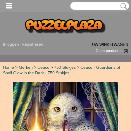
Inloggen
Registreren
UW WINKELWAGEN
Geen producten
(0)
Home
>
Merken
>
Ceaco
>
750 Stukjes
>
Ceaco - Guardians of
Spell Glow in the Dark - 750 Stukjes