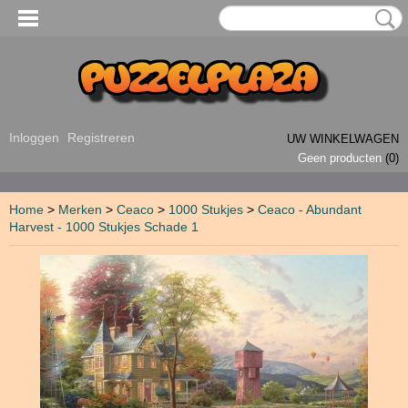
Inloggen
Registreren
UW WINKELWAGEN
Geen producten
(0)
Home
>
Merken
>
Ceaco
>
1000 Stukjes
>
Ceaco - Abundant
Harvest - 1000 Stukjes Schade 1