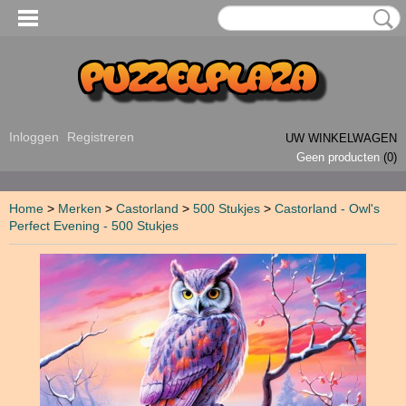
Inloggen
Registreren
UW WINKELWAGEN
Geen producten
(0)
Home
>
Merken
>
Castorland
>
500 Stukjes
>
Castorland - Owl's
Perfect Evening - 500 Stukjes