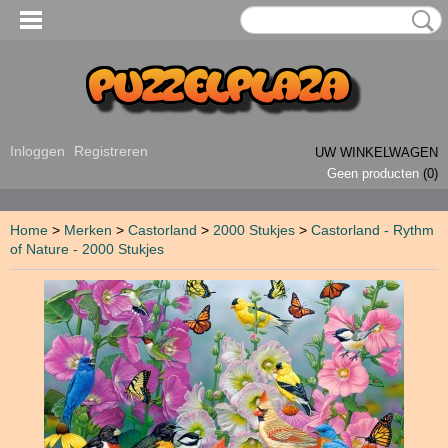
Inloggen
Registreren
UW WINKELWAGEN
Geen producten
(0)
Home
>
Merken
>
Castorland
>
2000 Stukjes
>
Castorland - Rythm
of Nature - 2000 Stukjes