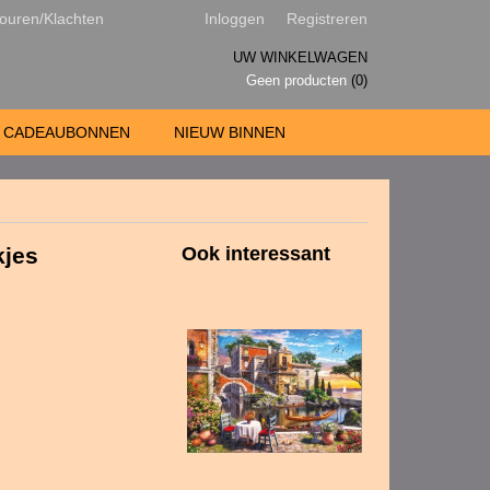
ouren/Klachten
Inloggen
Registreren
UW WINKELWAGEN
Geen producten
(0)
CADEAUBONNEN
NIEUW BINNEN
kjes
Ook interessant