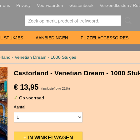
r ons
Privacy
Voorwaarden
Gastenboek
Verzendkosten / Ret
L STUKJES
AANBIEDINGEN
PUZZELACCESSOIRES
rland - Venetian Dream - 1000 Stukjes
Castorland - Venetian Dream - 1000 Stu
€ 13,95
(inclusief btw 21%)
✓
Op voorraad
Aantal
IN WINKELWAGEN