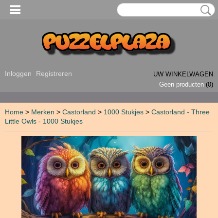
Inloggen
Registreren
UW WINKELWAGEN
Geen producten
(0)
Home
>
Merken
>
Castorland
>
1000 Stukjes
>
Castorland - Three
Little Owls - 1000 Stukjes