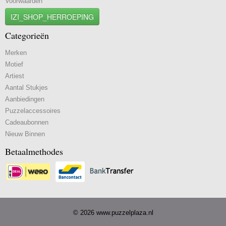
Voorwaarden
IZI_SHOP_HERROEPING
Categorieën
Merken
Motief
Artiest
Aantal Stukjes
Aanbiedingen
Puzzelaccessoires
Cadeaubonnen
Nieuw Binnen
Betaalmethodes
© 2026 www.puzzelplaza.nl