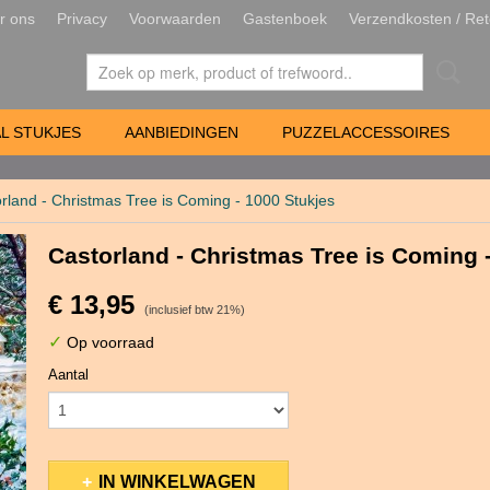
r ons
Privacy
Voorwaarden
Gastenboek
Verzendkosten / Ret
L STUKJES
AANBIEDINGEN
PUZZELACCESSOIRES
rland - Christmas Tree is Coming - 1000 Stukjes
Castorland - Christmas Tree is Coming 
€ 13,95
(inclusief btw 21%)
✓
Op voorraad
Aantal
IN WINKELWAGEN