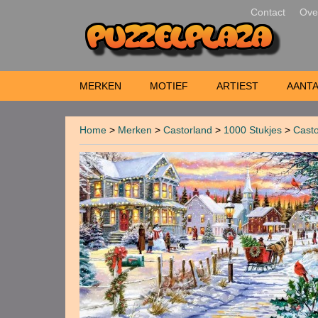
Contact
Ove
MERKEN
MOTIEF
ARTIEST
AANTA
Home
>
Merken
>
Castorland
>
1000 Stukjes
>
Casto