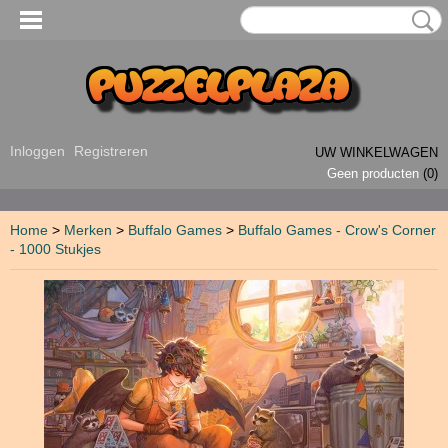
Inloggen
Registreren
UW WINKELWAGEN
Geen producten
(0)
Home
>
Merken
>
Buffalo Games
>
Buffalo Games - Crow's Corner
- 1000 Stukjes