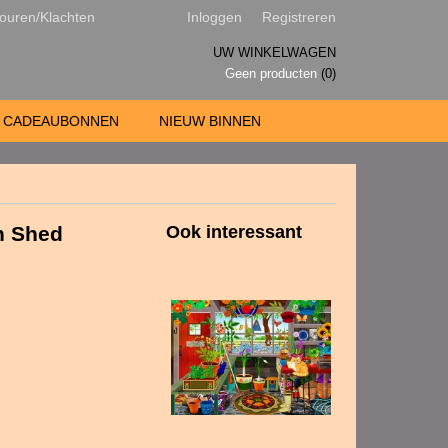
ouren/Klachten
Inloggen
Registreren
UW WINKELWAGEN
Geen producten
(0)
CADEAUBONNEN
NIEUW BINNEN
n Shed
Ook interessant