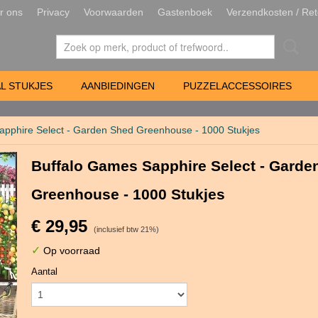
r ons
Privacy
Voorwaarden
Gastenboek
Verzendkosten / Ret
L STUKJES
AANBIEDINGEN
PUZZELACCESSOIRES
apphire Select - Garden Shed Greenhouse - 1000 Stukjes
Buffalo Games Sapphire Select - Garde
Greenhouse - 1000 Stukjes
€ 29,95
(inclusief btw 21%)
✓
Op voorraad
Aantal