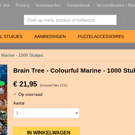
r ons
Privacy
Voorwaarden
Gastenboek
Verzendkosten / Ret
L STUKJES
AANBIEDINGEN
PUZZELACCESSOIRES
l Marine - 1000 Stukjes
Brain Tree - Colourful Marine - 1000 Stu
€ 21,95
(inclusief btw 21%)
✓
Op voorraad
Aantal
IN WINKELWAGEN