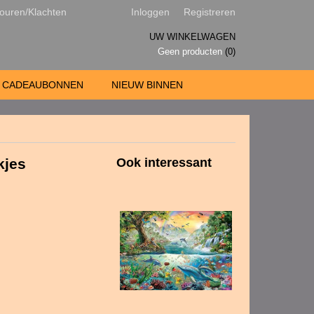
ouren/Klachten
Inloggen
Registreren
UW WINKELWAGEN
Geen producten
(0)
CADEAUBONNEN
NIEUW BINNEN
kjes
Ook interessant