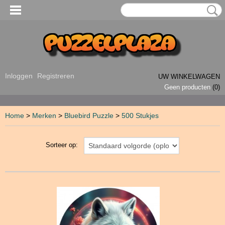
Inloggen
Registreren
UW WINKELWAGEN
Geen producten
(0)
Home
>
Merken
>
Bluebird Puzzle
>
500 Stukjes
Sorteer op: