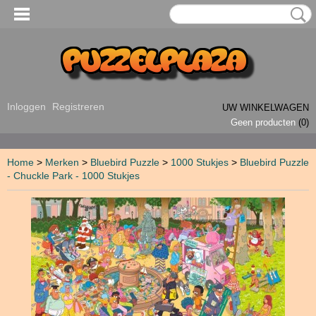
Inloggen
Registreren
UW WINKELWAGEN
Geen producten
(0)
Home
>
Merken
>
Bluebird Puzzle
>
1000 Stukjes
>
Bluebird Puzzle
- Chuckle Park - 1000 Stukjes