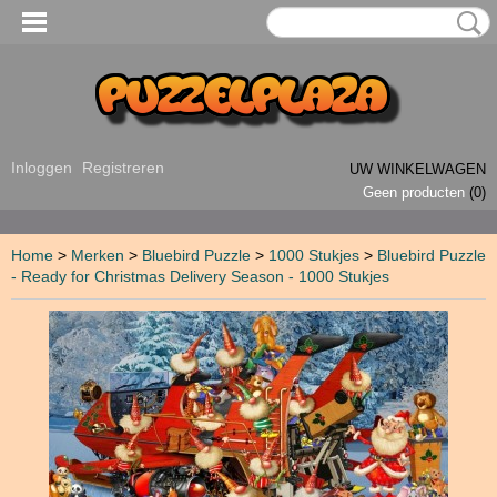
Inloggen
Registreren
UW WINKELWAGEN
Geen producten
(0)
Home
>
Merken
>
Bluebird Puzzle
>
1000 Stukjes
>
Bluebird Puzzle
- Ready for Christmas Delivery Season - 1000 Stukjes