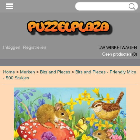
Inloggen
Registreren
UW WINKELWAGEN
Geen producten
(0)
Home
>
Merken
>
Bits and Pieces
>
Bits and Pieces - Friendly Mice
- 500 Stukjes