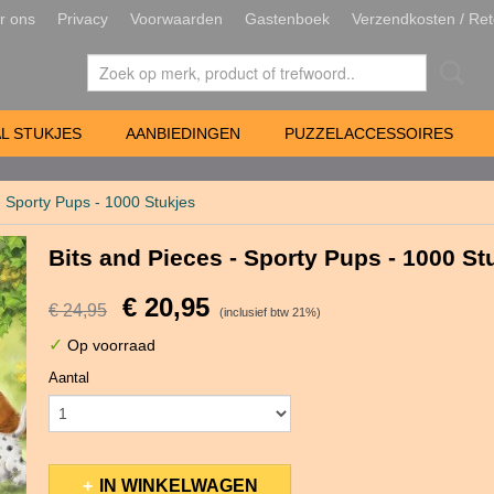
r ons
Privacy
Voorwaarden
Gastenboek
Verzendkosten / Ret
L STUKJES
AANBIEDINGEN
PUZZELACCESSOIRES
- Sporty Pups - 1000 Stukjes
Bits and Pieces - Sporty Pups - 1000 St
€ 20,95
€ 24,95
(inclusief btw 21%)
✓
Op voorraad
Aantal
IN WINKELWAGEN