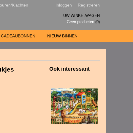
ouren/Klachten
Inloggen
Registreren
UW WINKELWAGEN
Geen producten
(0)
CADEAUBONNEN
NIEUW BINNEN
ukjes
Ook interessant