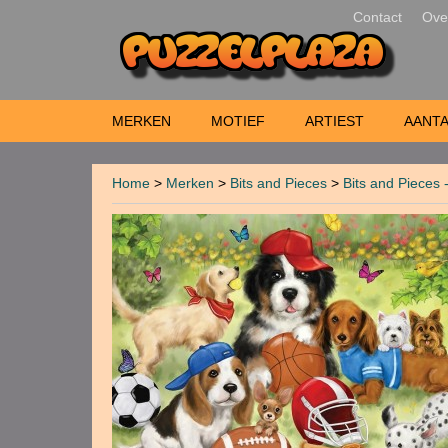
Contact
Ove
MERKEN
MOTIEF
ARTIEST
AANTA
Home
>
Merken
>
Bits and Pieces
>
Bits and Pieces 