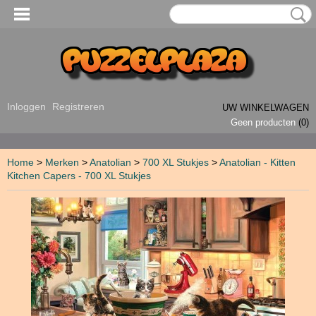
Inloggen
Registreren
UW WINKELWAGEN
Geen producten
(0)
Home
>
Merken
>
Anatolian
>
700 XL Stukjes
>
Anatolian - Kitten
Kitchen Capers - 700 XL Stukjes