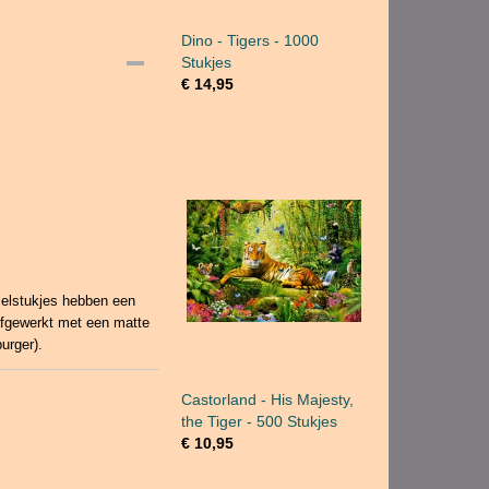
Dino - Tigers - 1000
Stukjes
€ 14,95
zelstukjes hebben een
afgewerkt met een matte
urger).
Castorland - His Majesty,
the Tiger - 500 Stukjes
€ 10,95