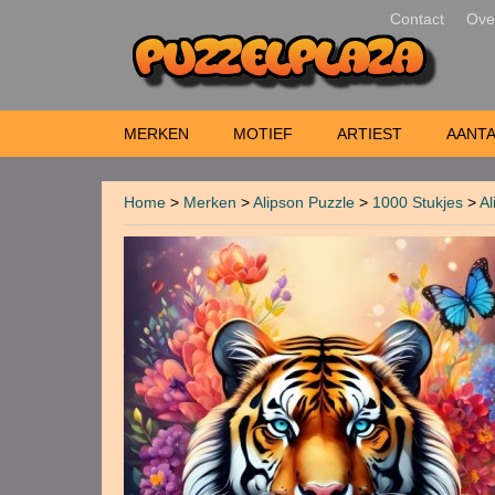
Contact
Ove
MERKEN
MOTIEF
ARTIEST
AANTA
Home
>
Merken
>
Alipson Puzzle
>
1000 Stukjes
>
Al