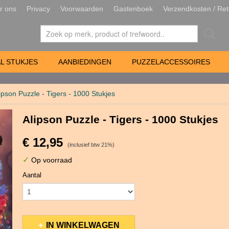
r ons
Privacy
Voorwaarden
Gastenboek
Verzendkosten / Ret
L STUKJES
AANBIEDINGEN
PUZZELACCESSOIRES
ipson Puzzle - Tigers - 1000 Stukjes
Alipson Puzzle - Tigers - 1000 Stukjes
€ 12,95
(inclusief btw 21%)
✓
Op voorraad
Aantal
IN WINKELWAGEN