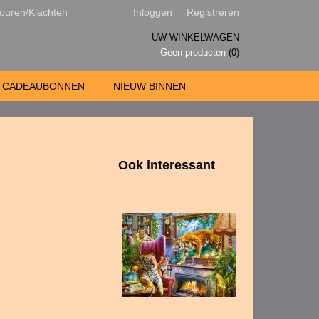
ouren/Klachten
Inloggen
Registreren
UW WINKELWAGEN
Geen producten
(0)
CADEAUBONNEN
NIEUW BINNEN
Ook interessant