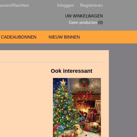
ouren/Klachten
Inloggen
Registreren
UW WINKELWAGEN
Geen producten
(0)
CADEAUBONNEN
NIEUW BINNEN
Ook interessant