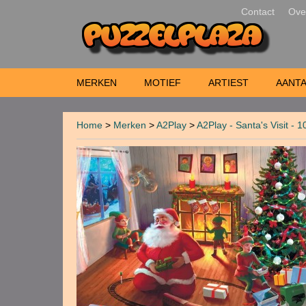
Contact
Ove
MERKEN
MOTIEF
ARTIEST
AANTA
Home
>
Merken
>
A2Play
>
A2Play - Santa's Visit - 