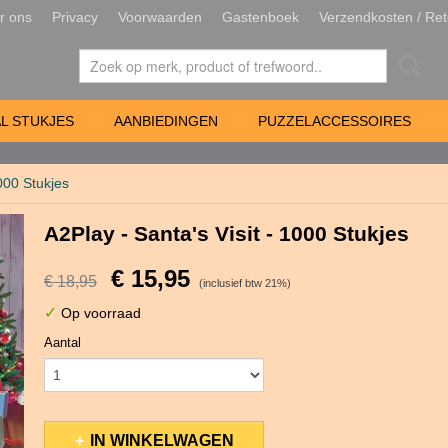
r ons
Privacy
Voorwaarden
Gastenboek
Verzendkosten / Ret
L STUKJES
AANBIEDINGEN
PUZZELACCESSOIRES
1000 Stukjes
A2Play - Santa's Visit - 1000 Stukjes
€ 15,95
€ 18,95
(inclusief btw 21%)
✓
Op voorraad
Aantal
IN WINKELWAGEN