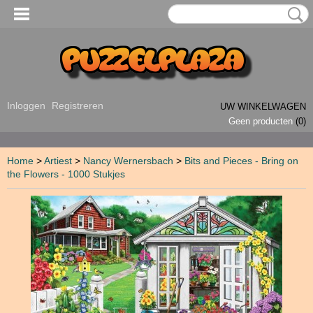
Inloggen
Registreren
UW WINKELWAGEN
Geen producten
(0)
Home
>
Artiest
>
Nancy Wernersbach
>
Bits and Pieces - Bring on
the Flowers - 1000 Stukjes