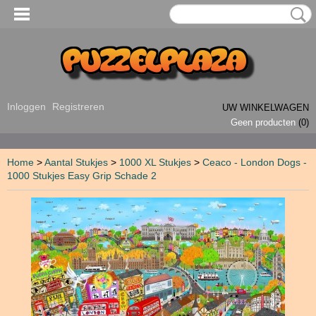
Inloggen
Registreren
UW WINKELWAGEN
Geen producten
(0)
Home
>
Aantal Stukjes
>
1000 XL Stukjes
>
Ceaco - London Dogs -
1000 Stukjes Easy Grip Schade 2