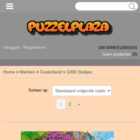
Inloggen
Registreren
UW WINKELWAGEN
Geen producten
(0)
Home
>
Merken
>
Castorland
>
1000 Stukjes
Sorteer op:
1
2
»